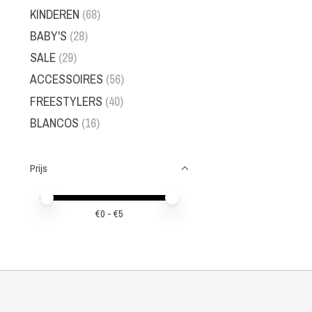
KINDEREN
(68)
BABY'S
(28)
SALE
(29)
ACCESSOIRES
(56)
FREESTYLERS
(40)
BLANCOS
(16)
Prijs
Minimale prijswaarde
Price maximum value
€
0
- €
5