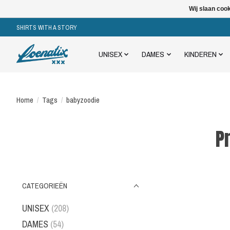
Wij slaan coo
SHIRTS WITH A STORY
UNISEX
DAMES
KINDEREN
Home
/
Tags
/
babyzoodie
P
CATEGORIEËN
UNISEX
(208)
DAMES
(54)