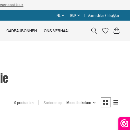
over cookies »
NL
EUR
Aanmelden / Inloggen
CADEAUBONNEN
ONS VERHAAL
ie
0 producten
Sorteren op
Meest bekeken