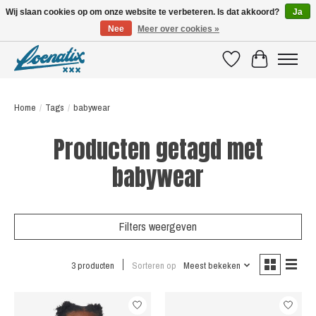
Wij slaan cookies op om onze website te verbeteren. Is dat akkoord?
Ja
Nee
Meer over cookies »
SHIRTS WITH A STORY
Verlanglijst
Winkelwagen
Home
/
Tags
/
babywear
Producten getagd met
babywear
Filters weergeven
3 producten
Sorteren op
Meest bekeken