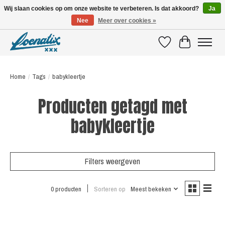
Wij slaan cookies op om onze website te verbeteren. Is dat akkoord?
Ja
Nee
Meer over cookies »
SHIRTS WITH A STORY
Verlanglijst
Winkelwagen
Home
/
Tags
/
babykleertje
Producten getagd met
babykleertje
Filters weergeven
0 producten
Sorteren op
Meest bekeken