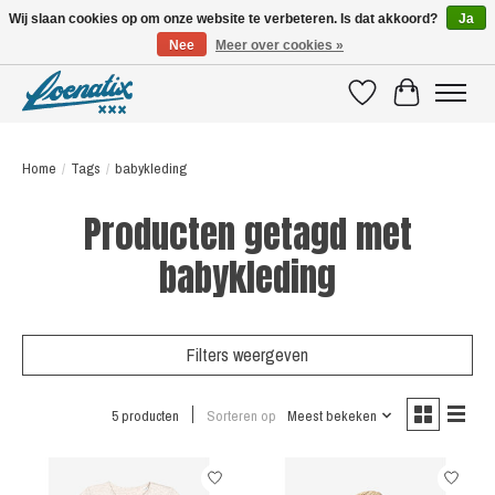
Wij slaan cookies op om onze website te verbeteren. Is dat akkoord?
Ja
Nee
Meer over cookies »
SHIRTS WITH A STORY
Verlanglijst
Winkelwagen
Home
/
Tags
/
babykleding
Producten getagd met
babykleding
Filters weergeven
5 producten
Sorteren op
Meest bekeken