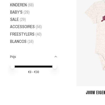
KINDEREN
(68)
BABY'S
(28)
SALE
(29)
ACCESSOIRES
(56)
FREESTYLERS
(40)
BLANCOS
(16)
Prijs
Minimale prijswaarde
Price maximum value
€
0
- €
30
JOUW EIGEN