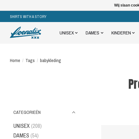
Wij slaan coo
SHIRTS WITH A STORY
UNISEX
DAMES
KINDEREN
Home
/
Tags
/
babykleding
Pr
CATEGORIEËN
UNISEX
(208)
DAMES
(54)