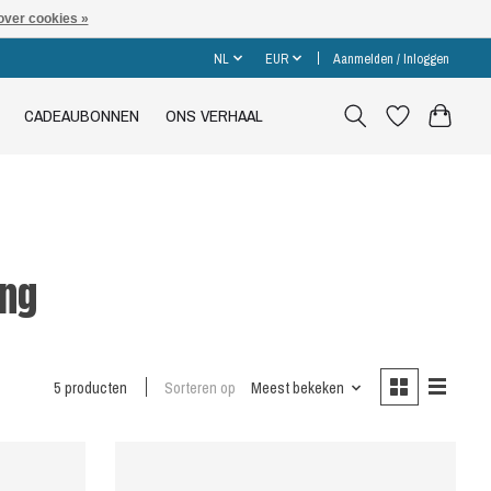
over cookies »
NL
EUR
Aanmelden / Inloggen
CADEAUBONNEN
ONS VERHAAL
ing
5 producten
Sorteren op
Meest bekeken