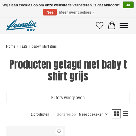
Wij slaan cookies op om onze website te verbeteren. Is dat akkoord?
Ja
Nee
Meer over cookies »
SHIRTS WITH A STORY
Verlanglijst
Winkelwagen
Home
/
Tags
/
baby t shirt grijs
Producten getagd met baby t
shirt grijs
Filters weergeven
1 producten
Sorteren op
Meest bekeken