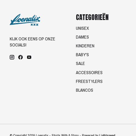
CATEGORIEËN
UNISEX
DAMES
KIJK OOK EENS OP ONZE
SOCIALS!
KINDEREN
BABY'S
SALE
ACCESSOIRES
FREESTYLERS
BLANCOS
© Copyright 2026 Loenatix - Shirts With A Story - Powered by
Lightspeed