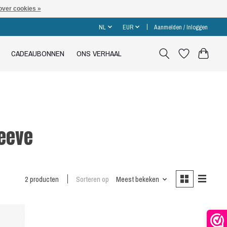
over cookies »
NL
EUR
Aanmelden / Inloggen
CADEAUBONNEN
ONS VERHAAL
leeve
2 producten
Sorteren op
Meest bekeken