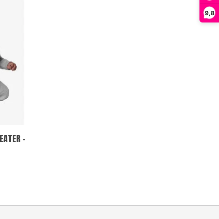
9,8
EATER -