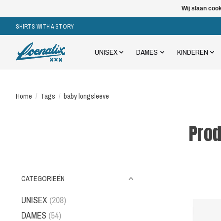
Wij slaan coo
SHIRTS WITH A STORY
UNISEX
DAMES
KINDEREN
Home
/
Tags
/
baby longsleeve
Prod
CATEGORIEËN
UNISEX
(208)
DAMES
(54)