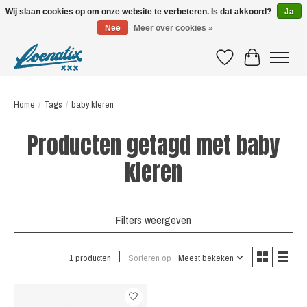
Wij slaan cookies op om onze website te verbeteren. Is dat akkoord?
Ja
Nee
Meer over cookies »
SHIRTS WITH A STORY
Verlanglijst
Winkelwagen
Home
/
Tags
/
baby kleren
Producten getagd met baby
kleren
Filters weergeven
1 producten
Sorteren op
Meest bekeken