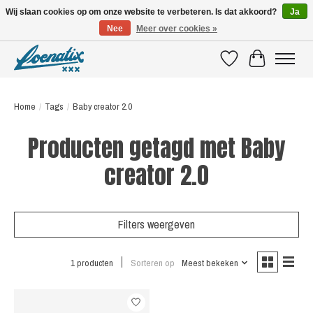
Wij slaan cookies op om onze website te verbeteren. Is dat akkoord?
Ja
Nee
Meer over cookies »
SHIRTS WITH A STORY
Verlanglijst
Winkelwagen
Home
/
Tags
/
Baby creator 2.0
Producten getagd met Baby
creator 2.0
Filters weergeven
1 producten
Sorteren op
Meest bekeken