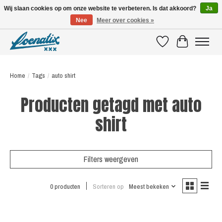
Wij slaan cookies op om onze website te verbeteren. Is dat akkoord?
Ja
Nee
Meer over cookies »
SHIRTS WITH A STORY
Verlanglijst
Winkelwagen
Home
/
Tags
/
auto shirt
Producten getagd met auto
shirt
Filters weergeven
0 producten
Sorteren op
Meest bekeken