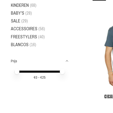
KINDEREN
(68)
BABY'S
(28)
SALE
(29)
ACCESSOIRES
(56)
FREESTYLERS
(40)
BLANCOS
(16)
Prijs
Minimale prijswaarde
Price maximum value
€
0
- €
25
CICA