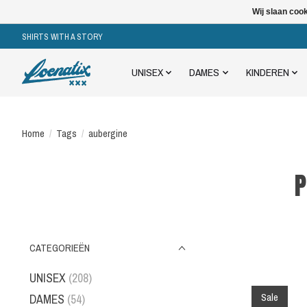
Wij slaan coo
SHIRTS WITH A STORY
UNISEX
DAMES
KINDEREN
Home
/
Tags
/
aubergine
P
CATEGORIEËN
UNISEX
(208)
Sale
DAMES
(54)