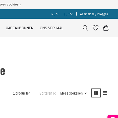
over cookies »
NL
EUR
Aanmelden / Inloggen
CADEAUBONNEN
ONS VERHAAL
ne
1 producten
Sorteren op
Meest bekeken