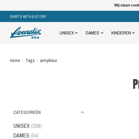
Wij slaan coo
SHIRTS WITH A STORY
UNISEX
DAMES
KINDEREN
Home
/
Tags
/
armykleur
P
CATEGORIEËN
UNISEX
(208)
DAMES
(54)