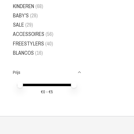
KINDEREN
(68)
BABY'S
(28)
SALE
(29)
ACCESSOIRES
(56)
FREESTYLERS
(40)
BLANCOS
(16)
Prijs
Minimale prijswaarde
Price maximum value
€
0
- €
5