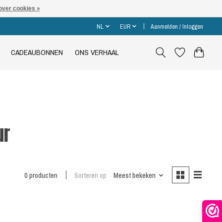
over cookies »
NL
EUR
Aanmelden / Inloggen
CADEAUBONNEN
ONS VERHAAL
ur
0 producten
Sorteren op
Meest bekeken