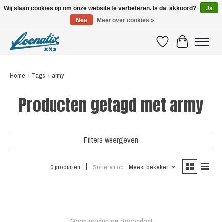
Wij slaan cookies op om onze website te verbeteren. Is dat akkoord?
Ja
Nee
Meer over cookies »
SHIRTS WITH A STORY
Verlanglijst
Winkelwagen
Home
/
Tags
/
army
Producten getagd met army
Filters weergeven
0 producten
Sorteren op
Meest bekeken
Geen producten gevonden!