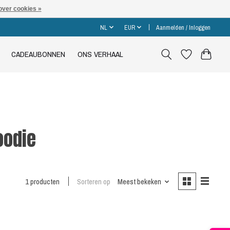
over cookies »
NL
EUR
Aanmelden / Inloggen
CADEAUBONNEN
ONS VERHAAL
oodie
1 producten
Sorteren op
Meest bekeken