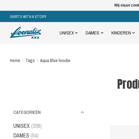
Wij slaan coo
SHIRTS WITH A STORY
UNISEX
DAMES
KINDEREN
Home
/
Tags
/
Aqua Blue hoodie
Prod
CATEGORIEËN
UNISEX
(208)
DAMES
(54)