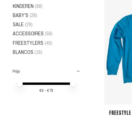
KINDEREN
(68)
BABY'S
(28)
SALE
(29)
ACCESSOIRES
(56)
FREESTYLERS
(40)
BLANCOS
(16)
Prijs
Minimale prijswaarde
Price maximum value
€
0
- €
75
FREESTYLE 