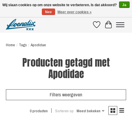
Wij slaan cookies op om onze website te verbeteren. Is dat akkoord?
Ja
Nee
Meer over cookies »
SHIRTS WITH A STORY
Verlanglijst
Winkelwagen
Home
/
Tags
/
Apodidae
Producten getagd met
Apodidae
Filters weergeven
0 producten
Sorteren op
Meest bekeken