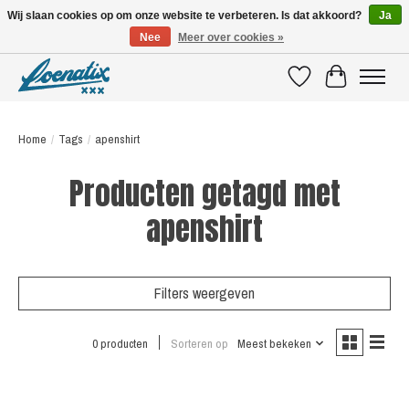
Wij slaan cookies op om onze website te verbeteren. Is dat akkoord?
Ja
Nee
Meer over cookies »
SHIRTS WITH A STORY
Verlanglijst
Winkelwagen
Home
/
Tags
/
apenshirt
Producten getagd met
apenshirt
Filters weergeven
0 producten
Sorteren op
Meest bekeken