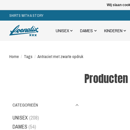
Wij slaan coo
SHIRTS WITH A STORY
UNISEX
DAMES
KINDEREN
Home
/
Tags
/
Antraciet met zwarte opdruk
Producten
CATEGORIEËN
UNISEX
(208)
DAMES
(54)