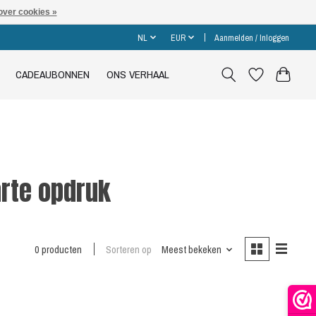
over cookies »
NL
EUR
Aanmelden / Inloggen
CADEAUBONNEN
ONS VERHAAL
rte opdruk
0 producten
Sorteren op
Meest bekeken