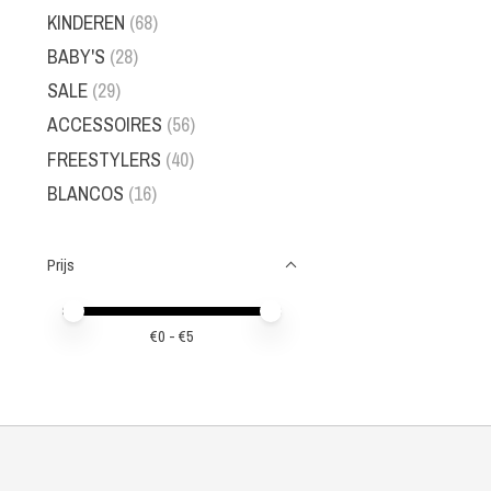
KINDEREN
(68)
BABY'S
(28)
SALE
(29)
ACCESSOIRES
(56)
FREESTYLERS
(40)
BLANCOS
(16)
Prijs
Minimale prijswaarde
Price maximum value
€
0
- €
5