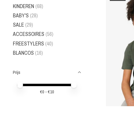
KINDEREN
(68)
BABY'S
(28)
SALE
(29)
ACCESSOIRES
(56)
FREESTYLERS
(40)
BLANCOS
(16)
Prijs
Minimale prijswaarde
Price maximum value
€
0
- €
10