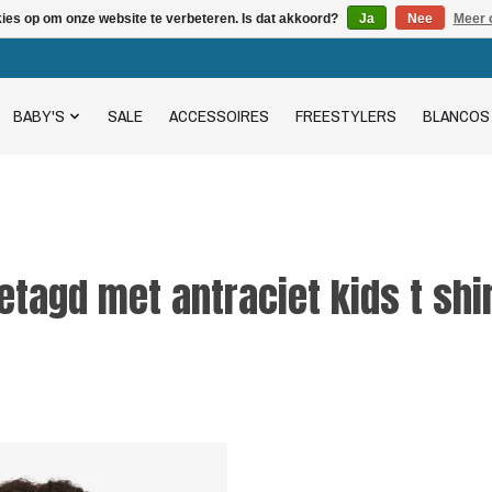
kies op om onze website te verbeteren. Is dat akkoord?
Ja
Nee
Meer 
BABY'S
SALE
ACCESSOIRES
FREESTYLERS
BLANCOS
etagd met antraciet kids t shi