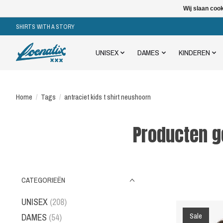
Wij slaan coo
SHIRTS WITH A STORY
UNISEX
DAMES
KINDEREN
Home
/
Tags
/
antraciet kids t shirt neushoorn
Producten g
CATEGORIEËN
UNISEX
(208)
Sale
DAMES
(54)