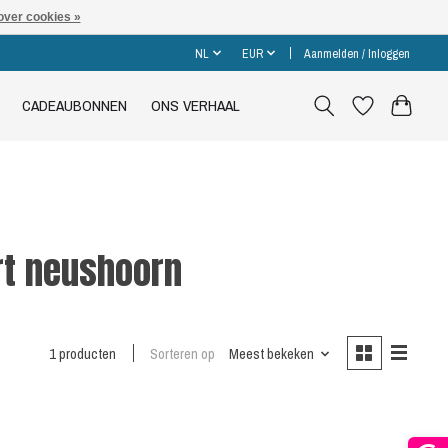
over cookies »
NL
EUR
Aanmelden / Inloggen
CADEAUBONNEN
ONS VERHAAL
rt neushoorn
1 producten
Sorteren op
Meest bekeken