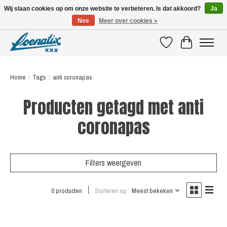
Wij slaan cookies op om onze website te verbeteren. Is dat akkoord?
Ja
Nee
Meer over cookies »
SHIRTS WITH A STORY
Verlanglijst
Winkelwagen
Home
/
Tags
/
anti coronapas
Producten getagd met anti
coronapas
Filters weergeven
0 producten
Sorteren op
Meest bekeken