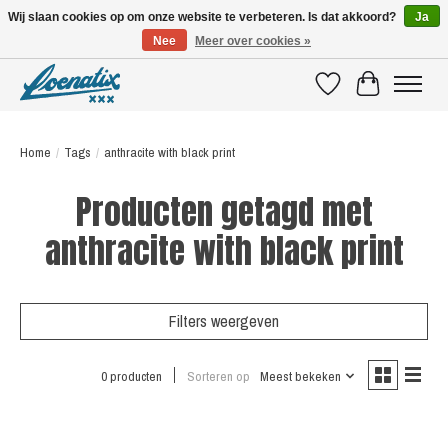
Wij slaan cookies op om onze website te verbeteren. Is dat akkoord?
Ja
Nee
Meer over cookies »
SHIRTS WITH A STORY
Verlanglijst
Winkelwagen
Home
/
Tags
/
anthracite with black print
Producten getagd met
anthracite with black print
Filters weergeven
0 producten
Sorteren op
Meest bekeken