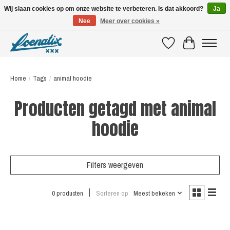
Wij slaan cookies op om onze website te verbeteren. Is dat akkoord?
Ja
Nee
Meer over cookies »
SHIRTS WITH A STORY
Verlanglijst
Winkelwagen
Home
/
Tags
/
animal hoodie
Producten getagd met animal
hoodie
Filters weergeven
0 producten
Sorteren op
Meest bekeken