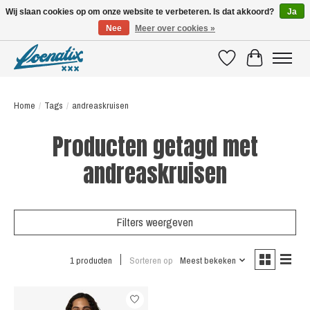
Wij slaan cookies op om onze website te verbeteren. Is dat akkoord?
Ja
Nee
Meer over cookies »
SHIRTS WITH A STORY
Verlanglijst
Winkelwagen
Home
/
Tags
/
andreaskruisen
Producten getagd met
andreaskruisen
Filters weergeven
1 producten
Sorteren op
Meest bekeken