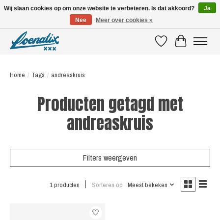
Wij slaan cookies op om onze website te verbeteren. Is dat akkoord?
Ja
Nee
Meer over cookies »
SHIRTS WITH A STORY
Verlanglijst
Winkelwagen
Home
/
Tags
/
andreaskruis
Producten getagd met
andreaskruis
Filters weergeven
1 producten
Sorteren op
Meest bekeken