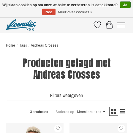
Wij slaan cookies op om onze website te verbeteren. Is dat akkoord?
Ja
Nee
Meer over cookies »
SHIRTS WITH A STORY
Verlanglijst
Winkelwagen
Home
/
Tags
/
Andreas Crosses
Producten getagd met
Andreas Crosses
Filters weergeven
3 producten
Sorteren op
Meest bekeken