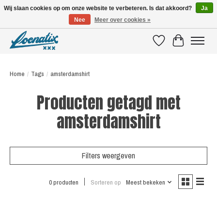
Wij slaan cookies op om onze website te verbeteren. Is dat akkoord?
Ja
Nee
Meer over cookies »
SHIRTS WITH A STORY
Verlanglijst
Winkelwagen
Home
/
Tags
/
amsterdamshirt
Producten getagd met
amsterdamshirt
Filters weergeven
0 producten
Sorteren op
Meest bekeken