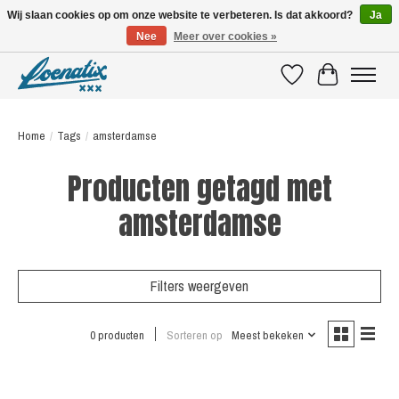
Wij slaan cookies op om onze website te verbeteren. Is dat akkoord?
Ja
Nee
Meer over cookies »
SHIRTS WITH A STORY
Verlanglijst
Winkelwagen
Home
/
Tags
/
amsterdamse
Producten getagd met
amsterdamse
Filters weergeven
0 producten
Sorteren op
Meest bekeken