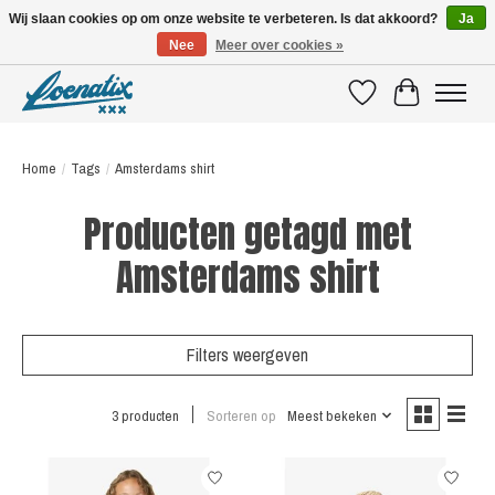
Wij slaan cookies op om onze website te verbeteren. Is dat akkoord?
Ja
Nee
Meer over cookies »
SHIRTS WITH A STORY
Verlanglijst
Winkelwagen
Home
/
Tags
/
Amsterdams shirt
Producten getagd met
Amsterdams shirt
Filters weergeven
3 producten
Sorteren op
Meest bekeken