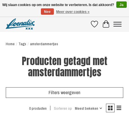
Wij slaan cookies op om onze website te verbeteren. Is dat akkoord?
Ja
Nee
Meer over cookies »
SHIRTS WITH A STORY
Verlanglijst
Winkelwagen
Home
/
Tags
/
amsterdammertjes
Producten getagd met
amsterdammertjes
Filters weergeven
0 producten
Sorteren op
Meest bekeken