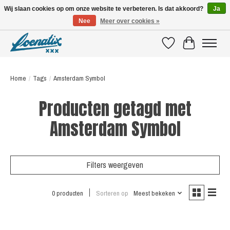
Wij slaan cookies op om onze website te verbeteren. Is dat akkoord?
Ja
Nee
Meer over cookies »
SHIRTS WITH A STORY
Verlanglijst
Winkelwagen
Home
/
Tags
/
Amsterdam Symbol
Producten getagd met
Amsterdam Symbol
Filters weergeven
0 producten
Sorteren op
Meest bekeken