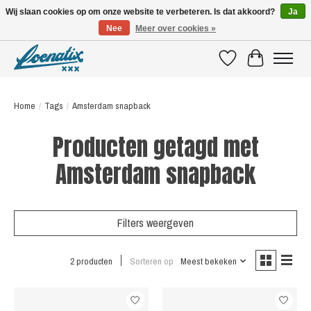
Wij slaan cookies op om onze website te verbeteren. Is dat akkoord?
Ja
Nee
Meer over cookies »
SHIRTS WITH A STORY
Verlanglijst
Winkelwagen
Home
/
Tags
/
Amsterdam snapback
Producten getagd met
Amsterdam snapback
Filters weergeven
2 producten
Sorteren op
Meest bekeken