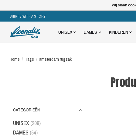
Wij slaan coo
SHIRTS WITH A STORY
UNISEX
DAMES
KINDEREN
Home
/
Tags
/
amsterdam rugzak
Produ
CATEGORIEËN
UNISEX
(208)
DAMES
(54)