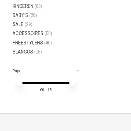
KINDEREN
(68)
BABY'S
(28)
SALE
(29)
ACCESSOIRES
(56)
FREESTYLERS
(40)
BLANCOS
(16)
Prijs
Minimale prijswaarde
Price maximum value
€
0
- €
5