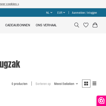
over cookies »
NL
EUR
Aanmelden / Inloggen
CADEAUBONNEN
ONS VERHAAL
rugzak
0 producten
Sorteren op
Meest bekeken