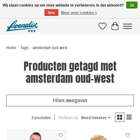
Wij slaan cookies op om onze website te verbeteren. Is dat akkoord?
Ja
Nee
Meer over cookies »
SHIRTS WITH A STORY
Verlanglijst
Winkelwagen
Home
/
Tags
/
amsterdam oud-west
Producten getagd met
amsterdam oud-west
Filters weergeven
2 producten
Sorteren op
Meest bekeken