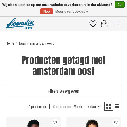
Wij slaan cookies op om onze website te verbeteren. Is dat akkoord?
Ja
Nee
Meer over cookies »
SHIRTS WITH A STORY
Verlanglijst
Winkelwagen
Home
/
Tags
/
amsterdam oost
Producten getagd met
amsterdam oost
Filters weergeven
2 producten
Sorteren op
Meest bekeken