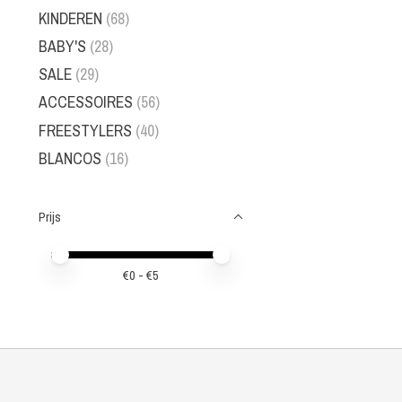
KINDEREN
(68)
BABY'S
(28)
SALE
(29)
ACCESSOIRES
(56)
FREESTYLERS
(40)
BLANCOS
(16)
Prijs
Minimale prijswaarde
Price maximum value
€
0
- €
5