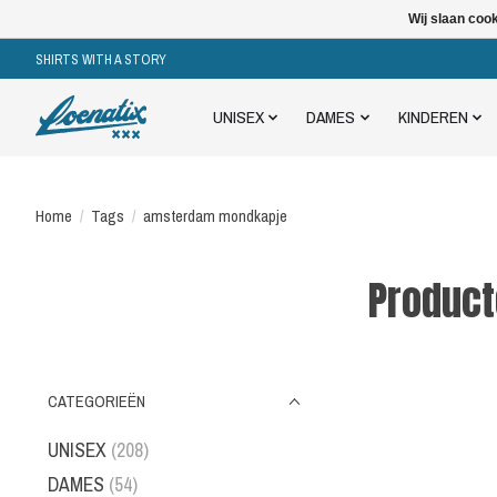
Wij slaan coo
SHIRTS WITH A STORY
UNISEX
DAMES
KINDEREN
Home
/
Tags
/
amsterdam mondkapje
Produc
CATEGORIEËN
UNISEX
(208)
DAMES
(54)