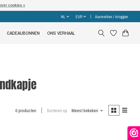
over cookies »
NL
EUR
Aanmelden / Inloggen
CADEAUBONNEN
ONS VERHAAL
ndkapje
0 producten
Sorteren op
Meest bekeken