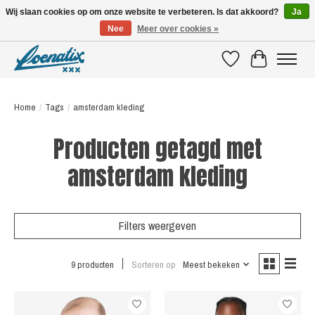
Wij slaan cookies op om onze website te verbeteren. Is dat akkoord?
Ja
Nee
Meer over cookies »
SHIRTS WITH A STORY
Verlanglijst
Winkelwagen
Home
/
Tags
/
amsterdam kleding
Producten getagd met
amsterdam kleding
Filters weergeven
9 producten
Sorteren op
Meest bekeken