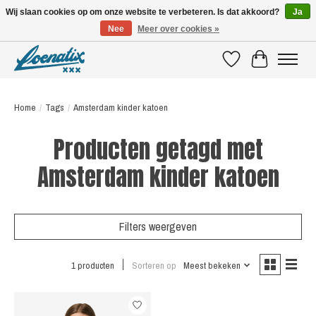
Wij slaan cookies op om onze website te verbeteren. Is dat akkoord?
Ja
Nee
Meer over cookies »
SHIRTS WITH A STORY
Verlanglijst
Winkelwagen
Home
/
Tags
/
Amsterdam kinder katoen
Producten getagd met
Amsterdam kinder katoen
Filters weergeven
1 producten
Sorteren op
Meest bekeken