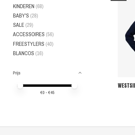
KINDEREN
(68)
BABY'S
(28)
SALE
(29)
ACCESSOIRES
(56)
FREESTYLERS
(40)
BLANCOS
(16)
Prijs
WESTSI
Minimale prijswaarde
Price maximum value
€
0
- €
45