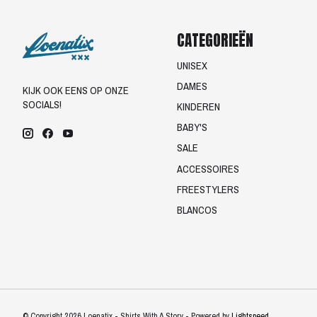
CATEGORIEËN
UNISEX
DAMES
KIJK OOK EENS OP ONZE
SOCIALS!
KINDEREN
BABY'S
SALE
ACCESSOIRES
FREESTYLERS
BLANCOS
© Copyright 2026 Loenatix - Shirts With A Story - Powered by
Lightspeed