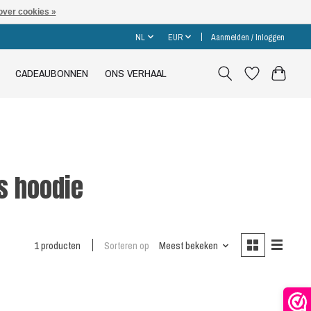
over cookies »
NL
EUR
Aanmelden / Inloggen
CADEAUBONNEN
ONS VERHAAL
s hoodie
1 producten
Sorteren op
Meest bekeken