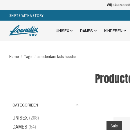
Wij slaan coo
SHIRTS WITH A STORY
UNISEX
DAMES
KINDEREN
Home
/
Tags
/
amsterdam kids hoodie
Product
CATEGORIEËN
UNISEX
(208)
Sale
DAMES
(54)