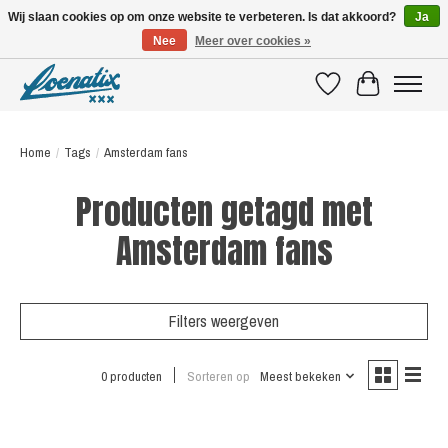
Wij slaan cookies op om onze website te verbeteren. Is dat akkoord?
Ja
Nee
Meer over cookies »
SHIRTS WITH A STORY
Verlanglijst
Winkelwagen
Home
/
Tags
/
Amsterdam fans
Producten getagd met
Amsterdam fans
Filters weergeven
0 producten
Sorteren op
Meest bekeken