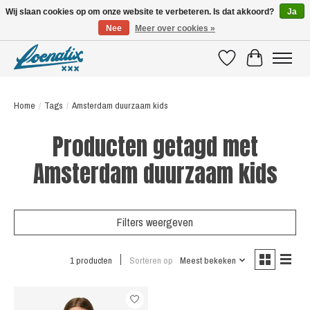
Wij slaan cookies op om onze website te verbeteren. Is dat akkoord?
Ja
Nee
Meer over cookies »
SHIRTS WITH A STORY
Verlanglijst
Winkelwagen
Home
/
Tags
/
Amsterdam duurzaam kids
Producten getagd met
Amsterdam duurzaam kids
Filters weergeven
1 producten
Sorteren op
Meest bekeken