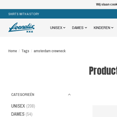
Wij slaan coo
SHIRTS WITH A STORY
UNISEX
DAMES
KINDEREN
Home
/
Tags
/
amsterdam crewneck
Produc
CATEGORIEËN
UNISEX
(208)
DAMES
(54)