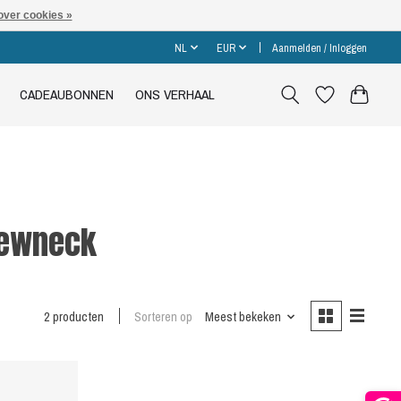
over cookies »
NL
EUR
Aanmelden / Inloggen
CADEAUBONNEN
ONS VERHAAL
rewneck
2 producten
Sorteren op
Meest bekeken