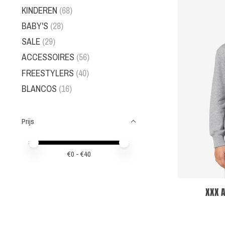
KINDEREN
(68)
BABY'S
(28)
SALE
(29)
ACCESSOIRES
(56)
FREESTYLERS
(40)
BLANCOS
(16)
Prijs
Minimale prijswaarde
Price maximum value
€
0
- €
40
XXX 