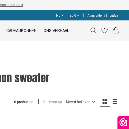
over cookies »
NL
EUR
Aanmelden / Inloggen
CADEAUBONNEN
ONS VERHAAL
hon sweater
0 producten
Sorteren op
Meest bekeken