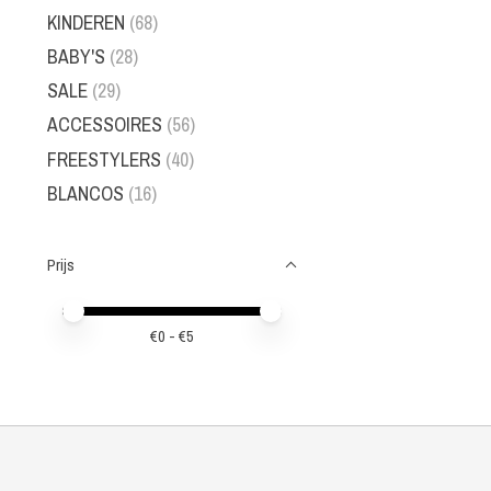
KINDEREN
(68)
BABY'S
(28)
SALE
(29)
ACCESSOIRES
(56)
FREESTYLERS
(40)
BLANCOS
(16)
Prijs
Minimale prijswaarde
Price maximum value
€
0
- €
5