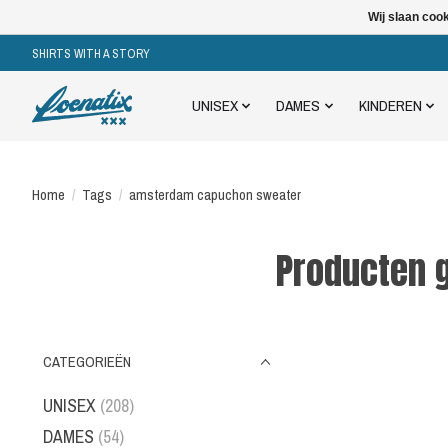
Wij slaan coo
SHIRTS WITH A STORY
UNISEX
DAMES
KINDEREN
Home
/
Tags
/
amsterdam capuchon sweater
Producten 
CATEGORIEËN
UNISEX
(208)
DAMES
(54)