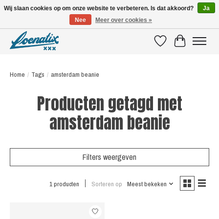
Wij slaan cookies op om onze website te verbeteren. Is dat akkoord?
Ja
Nee
Meer over cookies »
SHIRTS WITH A STORY
Verlanglijst
Winkelwagen
Home
/
Tags
/
amsterdam beanie
Producten getagd met
amsterdam beanie
Filters weergeven
1 producten
Sorteren op
Meest bekeken