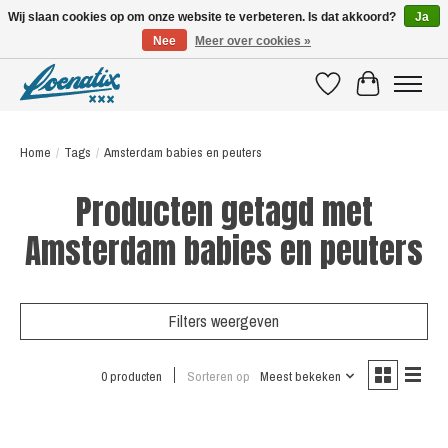
Wij slaan cookies op om onze website te verbeteren. Is dat akkoord?
Ja
Nee
Meer over cookies »
SHIRTS WITH A STORY
Verlanglijst
Winkelwagen
Home
/
Tags
/
Amsterdam babies en peuters
Producten getagd met
Amsterdam babies en peuters
Filters weergeven
0 producten
Sorteren op
Meest bekeken