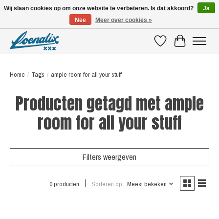
Wij slaan cookies op om onze website te verbeteren. Is dat akkoord?
Ja
Nee
Meer over cookies »
SHIRTS WITH A STORY
Verlanglijst
Winkelwagen
Home
/
Tags
/
ample room for all your stuff
Producten getagd met ample
room for all your stuff
Filters weergeven
0 producten
Sorteren op
Meest bekeken