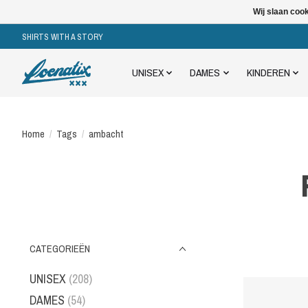
Wij slaan coo
SHIRTS WITH A STORY
UNISEX
DAMES
KINDEREN
Home
/
Tags
/
ambacht
CATEGORIEËN
UNISEX
(208)
DAMES
(54)