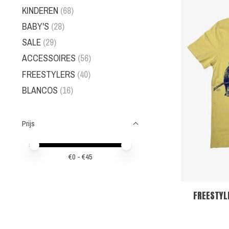
KINDEREN
(68)
BABY'S
(28)
SALE
(29)
ACCESSOIRES
(56)
FREESTYLERS
(40)
BLANCOS
(16)
Prijs
Minimale prijswaarde
Price maximum value
€
0
- €
45
FREESTYL