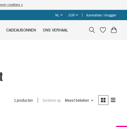
over cookies »
NL
EUR
Aanmelden / Inloggen
CADEAUBONNEN
ONS VERHAAL
t
1 producten
Sorteren op
Meest bekeken