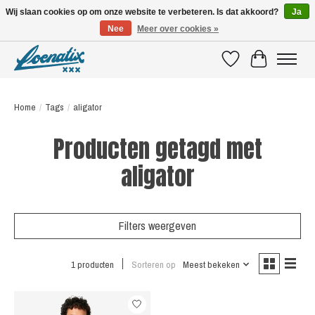
Wij slaan cookies op om onze website te verbeteren. Is dat akkoord?
Ja
Nee
Meer over cookies »
SHIRTS WITH A STORY
Verlanglijst
Winkelwagen
Home
/
Tags
/
aligator
Producten getagd met
aligator
Filters weergeven
1 producten
Sorteren op
Meest bekeken