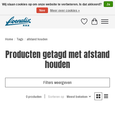
Wij slaan cookies op om onze website te verbeteren. Is dat akkoord?
Ja
Nee
Meer over cookies »
SHIRTS WITH A STORY
Verlanglijst
Winkelwagen
Home
/
Tags
/
afstand houden
Producten getagd met afstand
houden
Filters weergeven
0 producten
Sorteren op
Meest bekeken