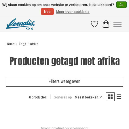
Wij slaan cookies op om onze website te verbeteren. Is dat akkoord?
Ja
Nee
Meer over cookies »
SHIRTS WITH A STORY
Verlanglijst
Winkelwagen
Home
/
Tags
/
afrika
Producten getagd met afrika
Filters weergeven
0 producten
Sorteren op
Meest bekeken
Geen producten gevonden!