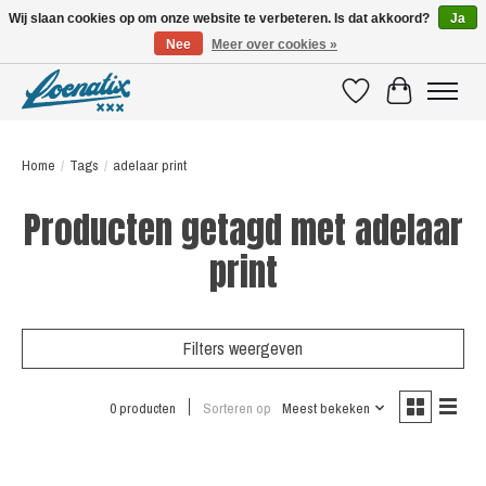
Wij slaan cookies op om onze website te verbeteren. Is dat akkoord?
Ja
Nee
Meer over cookies »
SHIRTS WITH A STORY
Verlanglijst
Winkelwagen
Home
/
Tags
/
adelaar print
Producten getagd met adelaar
print
Filters weergeven
0 producten
Sorteren op
Meest bekeken