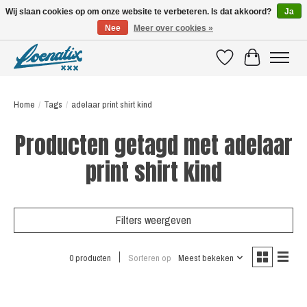
Wij slaan cookies op om onze website te verbeteren. Is dat akkoord?
Ja
Nee
Meer over cookies »
SHIRTS WITH A STORY
Verlanglijst
Winkelwagen
Home
/
Tags
/
adelaar print shirt kind
Producten getagd met adelaar
print shirt kind
Filters weergeven
0 producten
Sorteren op
Meest bekeken